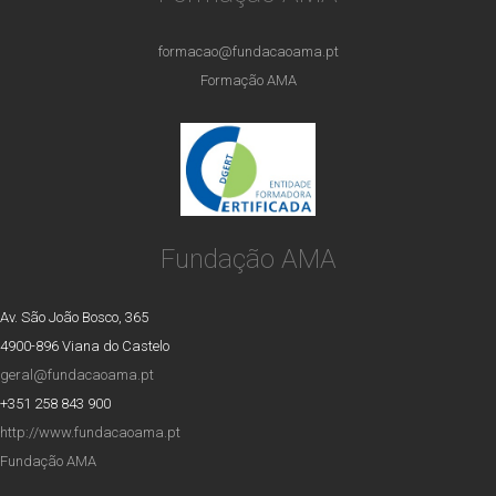
formacao@fundacaoama.pt
Formação AMA
Fundação AMA
Av. São João Bosco, 365
4900-896 Viana do Castelo
geral@fundacaoama.pt
+351 258 843 900
http://www.fundacaoama.pt
Fundação AMA