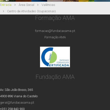
Atividades Recreativas
Entrada
Área Social
Valências
Colónia de Férias
Centro de Atividades Ocupacionais
Formação AMA
formacao@fundacaoama.pt
Formação AMA
Fundação AMA
Av. São João Bosco, 365
4900-896 Viana do Castelo
geral@fundacaoama.pt
+351 258 843 900