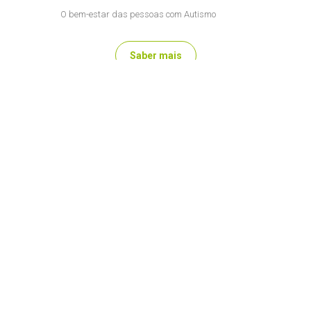
O bem-estar das pessoas com Autismo
Saber mais
Formação
Qualificação e valorização de recursos humanos
Saber mais