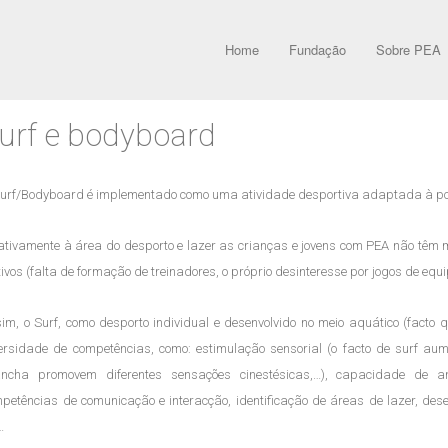
Home
Fundação
Sobre PEA
urf e bodyboard
urf/Bodyboard é implementado como uma atividade desportiva adaptada à po
ativamente à área do desporto e lazer as crianças e jovens com PEA não têm 
ivos (falta de formação de treinadores, o próprio desinteresse por jogos de eq
im, o Surf, como desporto individual e desenvolvido no meio aquático (facto
ersidade de competências, como: estimulação sensorial (o facto de surf au
ancha promovem diferentes sensações cinestésicas,…), capacidade de a
petências de comunicação e interacção, identificação de áreas de lazer, dese
…