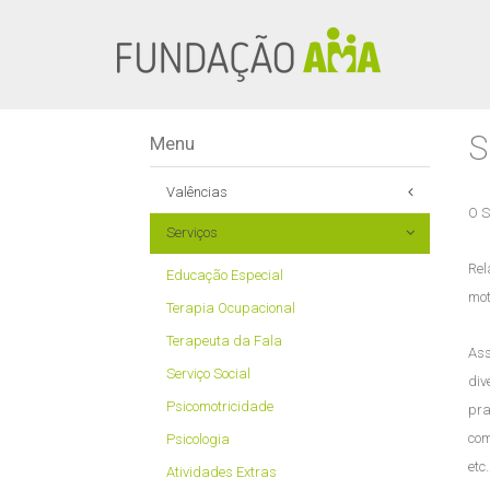
S
Menu
Valências
O S
Serviços
Apoios dos 0 aos 6 anos
A partir dos 7 anos
Rel
Educação Especial
mot
Centro de Atividades Ocupacionais
Terapia Ocupacional
À Família
Terapeuta da Fala
Ass
Serviço Social
div
Psicomotricidade
pr
com
Psicologia
etc
Atividades Extras