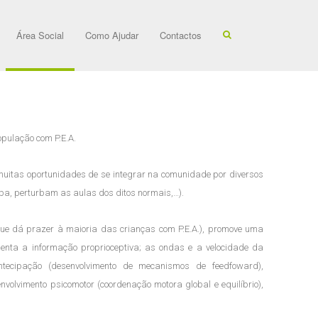
Área Social
Como Ajudar
Contactos
pulação com P.E.A.
muitas oportunidades de se integrar na comunidade por diversos
uipa, perturbam as aulas dos ditos normais,…).
 que dá prazer à maioria das crianças com P.E.A.), promove uma
menta a informação proprioceptiva; as ondas e a velocidade da
ntecipação (desenvolvimento de mecanismos de feedfoward),
nvolvimento psicomotor (coordenação motora global e equilíbrio),