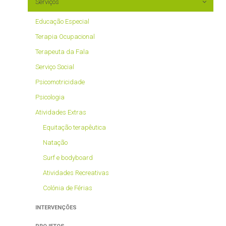
Serviços
Apoios dos 0 aos 6 anos
A partir dos 7 anos
Educação Especial
Centro de Atividades Ocupacionais
Terapia Ocupacional
À Família
Terapeuta da Fala
Serviço Social
Psicomotricidade
Psicologia
Atividades Extras
Equitação terapêutica
Natação
Surf e bodyboard
Atividades Recreativas
Colónia de Férias
INTERVENÇÕES