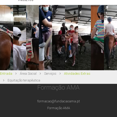
PROJETOS
Entrada
Área Social
Serviços
Atividades Extras
Equitação terapêutica
Formação AMA
formacao@fundacaoama.pt
Formação AMA